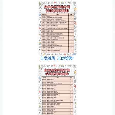
自我挑戰_老師獎勵1