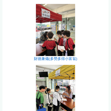
財德兼備(多勞多得小富翁)