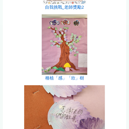
自我挑戰_老師獎勵2
種植「感」「欣」樹