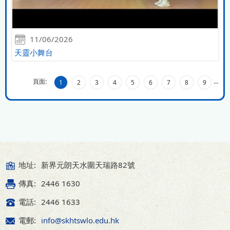
11/06/2026
天靈小舞台
頁面:
…
1
2
3
4
5
6
7
8
9
地址:
新界元朗天水圍天瑞路82號
傳真:
2446 1630
電話:
2446 1633
電郵:
info@skhtswlo.edu.hk