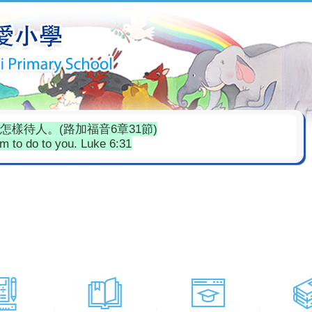
樣待人。(路加福音6章31節)
em to do to you. Luke 6:31