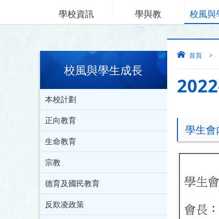
學校資訊
學與教
校風與
首頁
>
校風與學生成長
202
本校計劃
正向教育
學生會
生命教育
宗教
德育及國民教育
反欺凌政策